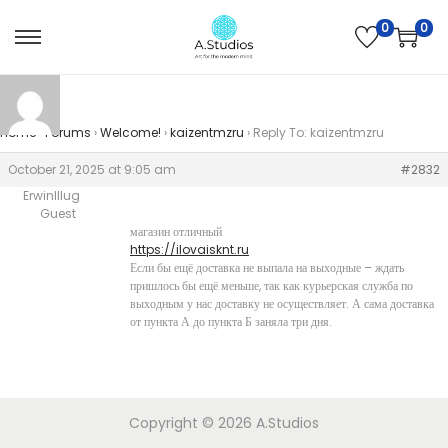
0
0
Home
›
Forums
›
Welcome!
›
kaizentmzru
›
Reply To: kaizentmzru
October 21, 2025 at 9:05 am
#2832
ErwinIllug
Guest
магазин отличный
https://ilovaisknt.ru
Если бы ещё доставка не выпала на выходные – ждать
пришлось бы ещё меньше, так как курьерская служба по
выходным у нас доставку не осуществляет. А сама доставка
от пункта А до пункта Б заняла три дня.
Copyright © 2026
A.Studios