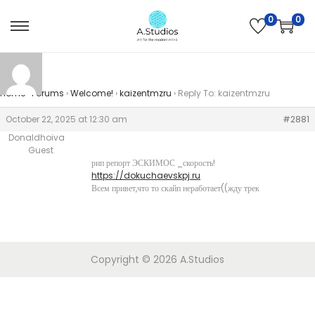
0
0
Home
›
Forums
›
Welcome!
›
kaizentmzru
›
Reply To: kaizentmzru
October 22, 2025 at 12:30 am
#2881
Donaldhoiva
Guest
рип репорт ЭСКИМОС _скорость!
https://dokuchaevskpj.ru
Всем привет,что то скайп неработает((жду трек
Copyright © 2026
A.Studios