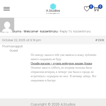
0
0
Home
›
Forums
›
Welcome!
›
kaizentmzru
›
Reply To: kaizentmzru
October 22, 2025 at 9:19 pm
#2918
Thomasoppot
Guest
По поводу заказа я тебе уже написал в аську, публично
ничего скидывать не буду.
Онлайн магазин – купить мефедрон, кокаин, бошки
Оплатил заказ в субботу, во вторник посылка была
отправлена вечером, в четверг уже была в городе, но
встретиться с курьером не смог. В пятницу заберу. Все
оперативно и быстро.
Copyright © 2026
A.Studios