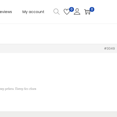
0
0
eviews
My account
#3049
ер ребята. Питер без сбоев