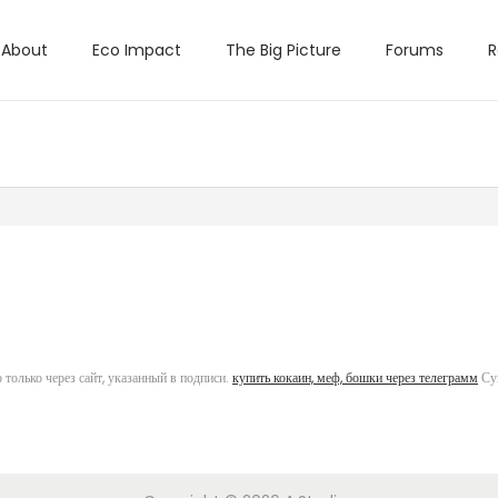
About
Eco Impact
The Big Picture
Forums
R
только через сайт, указанный в подписи.
купить кокаин, меф, бошки через телеграмм
Суп