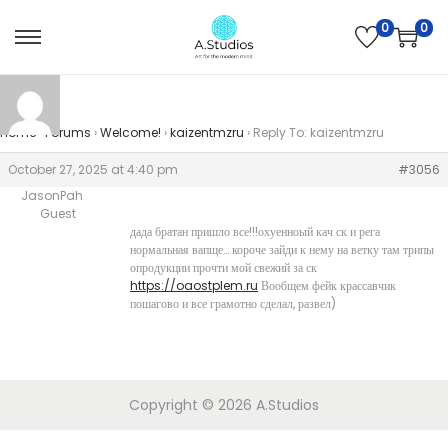
0
0
Home
›
Forums
›
Welcome!
›
kaizentmzru
›
Reply To: kaizentmzru
October 27, 2025 at 4:40 pm
#3056
JasonPah
Guest
дада братан пришло все!!!охуенноый кач ск и рега
нормальная вапще… короче зайди к нему на ветку там трипы
опродукции прочти мой свежий за ск
https://oaostplem.ru
Вообщем фейк крассавчик
пошагово и все грамотно сделал, развел)
Copyright © 2026
A.Studios