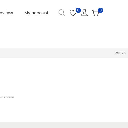
0
0
eviews
My account
#3125
ые клетки