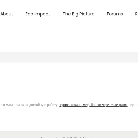
About
Eco Impact
The Big Picture
Forums
R
ого магазина за их достойную работу!
купить кокаин, меф, бошки через телеграмм
нервн