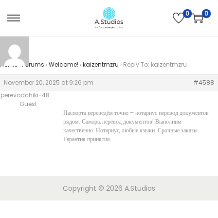
0
0
Home
›
Forums
›
Welcome!
›
kaizentmzru
›
Reply To: kaizentmzru
November 20, 2025 at 9:26 pm
#4588
perevodchiki-48
Guest
Паспорта переведём точно –
нотариус перевод документов
рядом. Самара, перевод документов! Выполним
качественно. Нотариус, любые языки. Срочные заказы.
Гарантия принятия.
Copyright © 2026
A.Studios