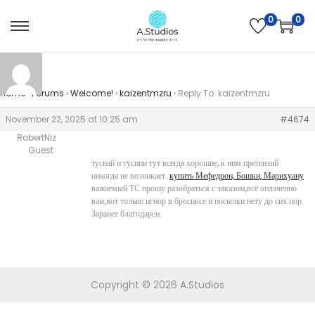
0
0
Home
›
Forums
›
Welcome!
›
kaizentmzru
›
Reply To: kaizentmzru
November 22, 2025 at 10:25 am
#4674
RobertNiz
Guest
тусиай и тусипи тут всегда хорошие, к ним претензий
никогда не возникает.
купить Мефедрон, Бошки, Марихуану
важаемый ТС прошу разобраться с заказом,всё оплаченно
вам,вот только игнор в бросиксе и посылки нету до сих пор.
Заранее благодарен.
Copyright © 2026
A.Studios